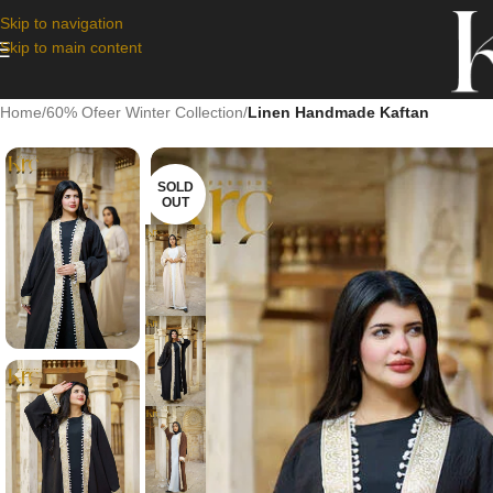
Skip to navigation
Skip to main content
Home
/
60% Ofeer Winter Collection
/
Linen Handmade Kaftan
SOLD
OUT