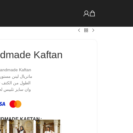
ndmade Kaftan
Handmade Kaftan
ماتريال لينن مستورد
الطول من الكتف 150 سم
وان سايز تلبيس لحد 0
NDMADE KAFTAN