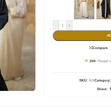
-
+
AD
Compare
204
People w
SKU:
N/A
Category
Share: