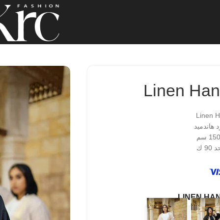
Linen Ha
Linen 
 هاندميد
9 ك
LINEN HA