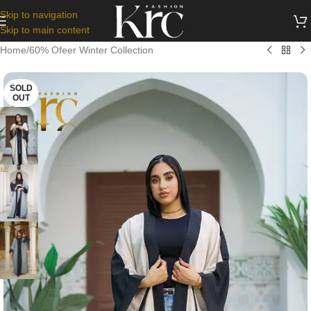
Skip to navigation
Skip to main content
Home
/
60% Ofeer Winter Collection
SOLD
OUT