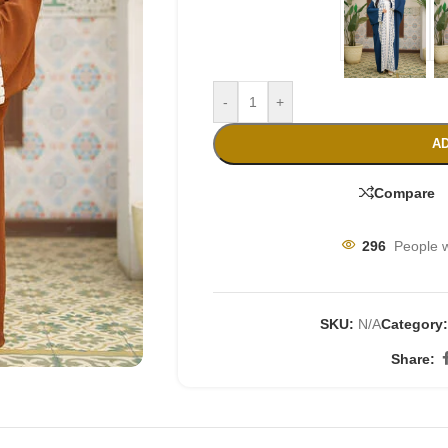
-
+
AD
Compare
296
People w
SKU:
N/A
Category
Share: