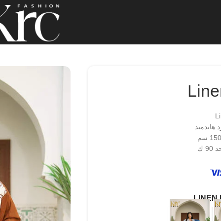
Line
L
 هاندميد
9 ك
LINEN