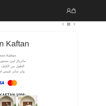
n Kaftan
inen Kaftan
ماتريال لينن مستورد
الطول من الكتف 150 سم
وان سايز تلبيس لحد 0
 KAFTAN 1058