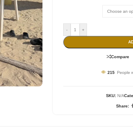
-
+
AD
Compare
215
People w
SKU:
N/A
Cate
Share: