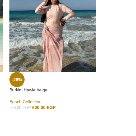
-29%
-29%
Burkini Hawie beige
Barbie Burkini-Ho
Beach Collection
Beach Collection
600,00
EGP
600,
850,00
EGP
850,00
EGP