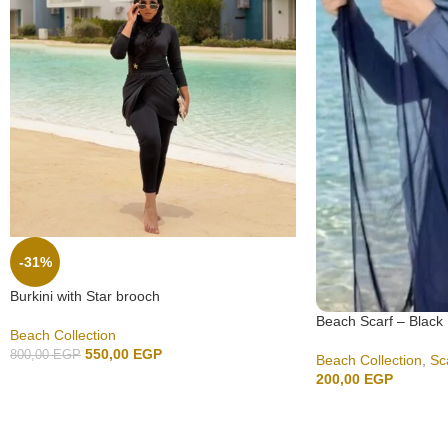
-31%
Burkini with Star brooch
Beach Scarf – Black
Beach Collection
550,00
EGP
800,00
EGP
Beach Collection
,
Sc
200,00
EGP