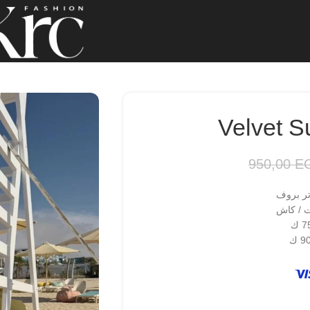
Velvet S
950,00
E
 / كاش