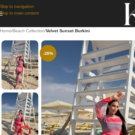
Skip to navigation
Skip to main content
Home
/
Beach Collection
/
Velvet Sunset Burkini
-26%