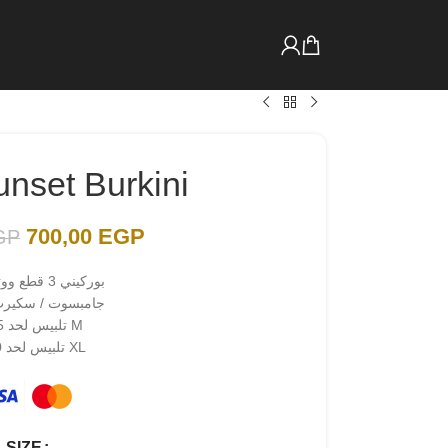
unset Burkini
700,00
EGP
GP
بوركيني 3 قطع ووتر بروف
جامبسوت / سكيرت
تلبيس لحد 75 ك M
تلبيس لحد 90 ك XL
SIZE