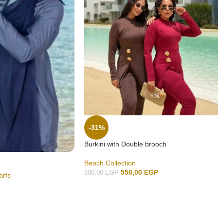
-31%
Burkini with Double brooch
Beach Collection
550,00
EGP
800,00
EGP
arfs